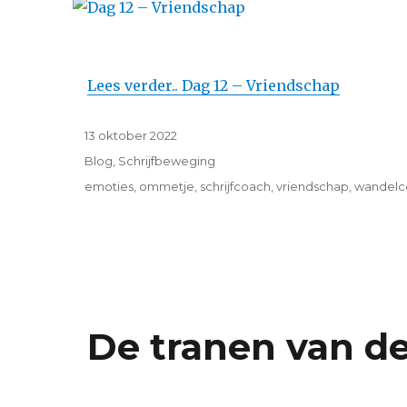
Lees verder.. Dag 12 – Vriendschap
Geplaatst
13 oktober 2022
op
Categorieën
Blog
,
Schrijfbeweging
Tags
emoties
,
ommetje
,
schrijfcoach
,
vriendschap
,
wandelc
De tranen van de