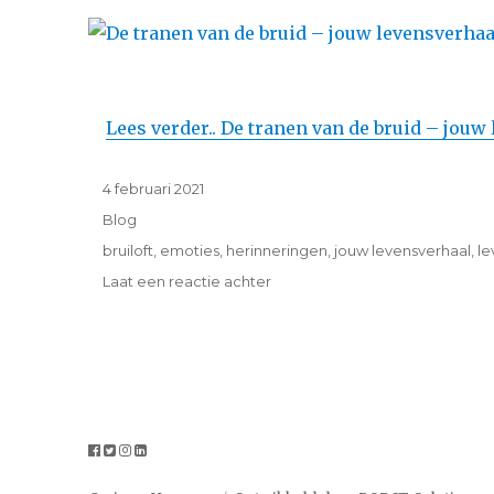
Lees verder.. De tranen van de bruid – jouw
Geplaatst
4 februari 2021
op
Categorieën
Blog
Tags
bruiloft
,
emoties
,
herinneringen
,
jouw levensverhaal
,
le
op
Laat een reactie achter
De
tranen
van
de
bruid
–
jouw
levensverhaal