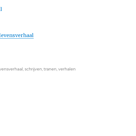
 levensverhaal
vensverhaal
,
schrijven
,
tranen
,
verhalen