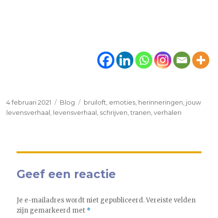
Geplaatst
Categorieën
Tags
4 februari 2021
Blog
bruiloft
,
emoties
,
herinneringen
,
jouw
op
levensverhaal
,
levensverhaal
,
schrijven
,
tranen
,
verhalen
Geef een reactie
Je e-mailadres wordt niet gepubliceerd.
Vereiste velden
zijn gemarkeerd met
*