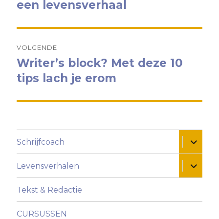
bericht:
een levensverhaal
VOLGENDE
Writer’s block? Met deze 10
Volgend
bericht:
tips lach je erom
Alles ui
Schrijfcoach
Alles ui
Levensverhalen
Tekst & Redactie
CURSUSSEN