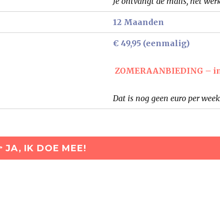
Je ontvangt de mails, het we
12 Maanden
€ 49,95 (eenmalig)
ZOMERAANBIEDING – in au
Dat is nog geen euro per week
 JA, IK DOE MEE!