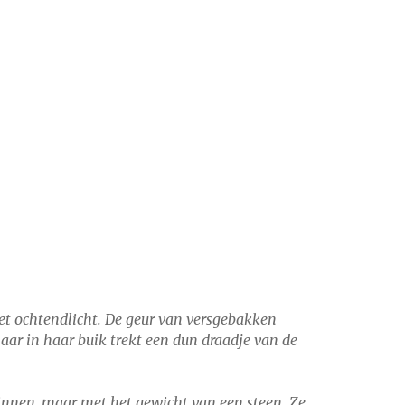
het ochtendlicht. De geur van versgebakken
maar in haar buik trekt een dun draadje van de
 zinnen, maar met het gewicht van een steen. Ze