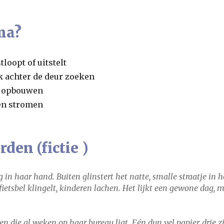
ma?
loopt of uitstelt
k achter de deur zoeken
l opbouwen
ten stromen
den (fictie )
in haar hand. Buiten glinstert het natte, smalle straatje in 
 fietsbel klingelt, kinderen lachen. Het lijkt een gewone dag, 
ten die al weken op haar bureau ligt. Eén dun vel papier, drie