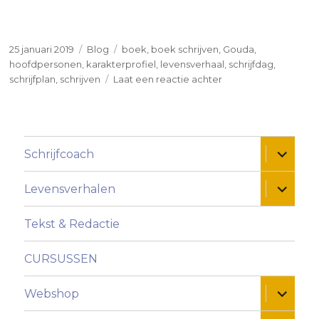
Geplaatst
Categorieën
Tags
25 januari 2019
Blog
boek
,
boek schrijven
,
Gouda
,
op
hoofdpersonen
,
karakterprofiel
,
levensverhaal
,
schrijfdag
,
op
schrijfplan
,
schrijven
Laat een reactie achter
Schrijven
-
over
karakterprofielen
Alles ui
Schrijfcoach
Alles ui
Levensverhalen
Tekst & Redactie
CURSUSSEN
Alles ui
Webshop