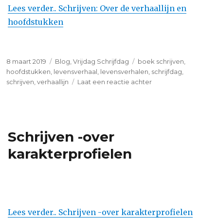
Lees verder.. Schrijven: Over de verhaallijn en
hoofdstukken
Geplaatst
Categorieën
Tags
8 maart 2019
Blog
,
Vrijdag Schrijfdag
boek schrijven
,
op
hoofdstukken
,
levensverhaal
,
levensverhalen
,
schrijfdag
,
op
schrijven
,
verhaallijn
Laat een reactie achter
Schrijven:
Over
de
verhaallijn
Schrijven -over
en
hoofdstukken
karakterprofielen
Lees verder.. Schrijven -over karakterprofielen