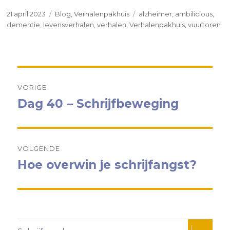
Geplaatst
Categorieën
Tags
21 april 2023
Blog
,
Verhalenpakhuis
alzheimer
,
ambilicious
,
op
dementie
,
levensverhalen
,
verhalen
,
Verhalenpakhuis
,
vuurtoren
Bericht
VORIGE
navigatie
Dag 40 – Schrijfbeweging
Vorig
bericht:
VOLGENDE
Hoe overwin je schrijfangst?
Volgend
bericht:
Alles ui