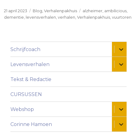
Geplaatst
Categorieën
Tags
21 april 2023
Blog
,
Verhalenpakhuis
alzheimer
,
ambilicious
,
op
dementie
,
levensverhalen
,
verhalen
,
Verhalenpakhuis
,
vuurtoren
Alles ui
Schrijfcoach
Alles ui
Levensverhalen
Tekst & Redactie
CURSUSSEN
Alles ui
Webshop
Alles ui
Corinne Hamoen