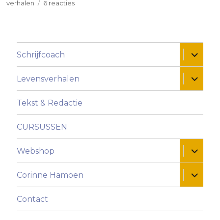
op
op
verhalen
6 reacties
“Gek
wordt
ik
van
Alles ui
Schrijfcoach
die
spelfouten!”
Alles ui
Levensverhalen
Tekst & Redactie
CURSUSSEN
Alles ui
Webshop
Alles ui
Corinne Hamoen
Contact