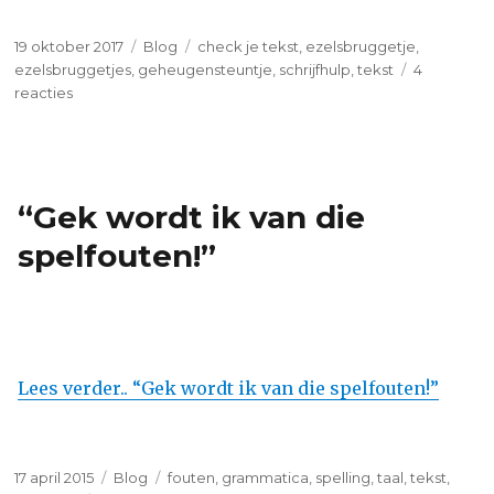
Geplaatst
Categorieën
Tags
19 oktober 2017
Blog
check je tekst
,
ezelsbruggetje
,
op
ezelsbruggetjes
,
geheugensteuntje
,
schrijfhulp
,
tekst
4
op
reacties
Welke
ezelsbruggetjes
gebruik
jij?
“Gek wordt ik van die
spelfouten!”
Lees verder.. “Gek wordt ik van die spelfouten!”
Geplaatst
Categorieën
Tags
17 april 2015
Blog
fouten
,
grammatica
,
spelling
,
taal
,
tekst
,