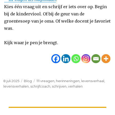
Kies één vraag uit en schrijf er iets over op. Begin
bij de kinderviool. Of bij de geur van de
groentesoep van je oma. Of welke docent je favoriet
was.
Kijk waar je pen je brengt.
Geplaatst
Categorieën
Tags
8 juli 2025
Blog
111 vreagen
,
herinneringen
,
levensverhaal
,
op
levensverhalen
,
schrijfcoach
,
schrijven
,
verhalen
Bericht