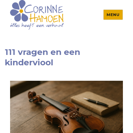
MENU
Corinne Hamoen
111 vragen en een
kinderviool