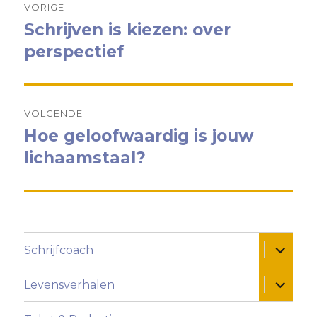
VORIGE
navigatie
Schrijven is kiezen: over
Vorig
bericht:
perspectief
VOLGENDE
Hoe geloofwaardig is jouw
Volgend
bericht:
lichaamstaal?
Alles ui
Schrijfcoach
Alles ui
Levensverhalen