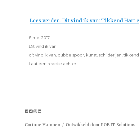
Lees verder.. Dit vind ik van: Tikkend Hart
Geplaatst
8 mei 2017
op
Categorieën
Dit vind ik van
Tags
dit vind ik van
,
dubbelspoor
,
kunst
,
schilderijen
,
tikkend
op
Laat een reactie achter
Dit
vind
ik
van:
Tikkend
Hart
en
Dubbelspoor
Corinne Hamoen
Ontwikkeld door ROB IT-Solutions