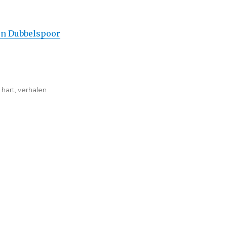
 en Dubbelspoor
 hart
,
verhalen