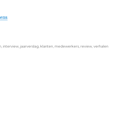
kens
n
,
interview
,
jaarverslag
,
klanten
,
medewerkers
,
review
,
verhalen