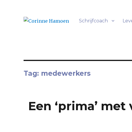
Schrijfcoach
Lev
Alles heeft een verhaal
Corinne Hamoen
Tag:
medewerkers
Een ‘prima’ met 