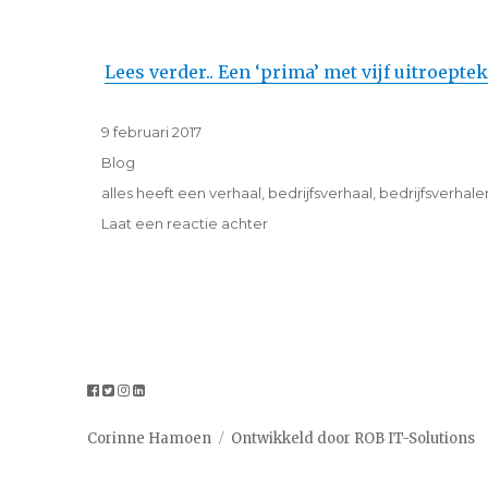
Lees verder.. Een ‘prima’ met vijf uitroepte
Geplaatst
9 februari 2017
op
Categorieën
Blog
Tags
alles heeft een verhaal
,
bedrijfsverhaal
,
bedrijfsverhale
op
Laat een reactie achter
Een
‘prima’
met
vijf
uitroeptekens
Corinne Hamoen
Ontwikkeld door ROB IT-Solutions