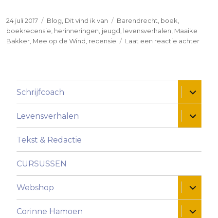
Geplaatst
Categorieën
Tags
24 juli 2017
Blog
,
Dit vind ik van
Barendrecht
,
boek
,
op
boekrecensie
,
herinneringen
,
jeugd
,
levensverhalen
,
Maaike
op
Bakker
,
Mee op de Wind
,
recensie
Laat een reactie achter
Dit
vind
ik
van:
Alles ui
Schrijfcoach
Mee
op
de
Alles ui
Levensverhalen
Wind
Tekst & Redactie
CURSUSSEN
Alles ui
Webshop
Alles ui
Corinne Hamoen