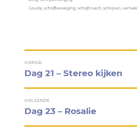
Tags
Gouda
,
schrijfbeweging
,
schrijfcoach
,
schrijven
,
verhal
Bericht
VORIGE
navigatie
Dag 21 – Stereo kijken
Vorig
bericht:
VOLGENDE
Dag 23 – Rosalie
Volgend
bericht: