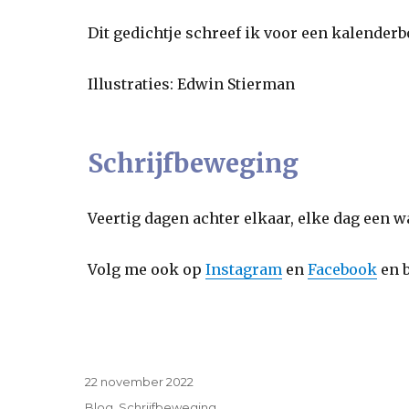
Dit gedichtje schreef ik voor een kalenderb
Illustraties: Edwin Stierman
Schrijfbeweging
Veertig dagen achter elkaar, elke dag een wa
Volg me ook op
Instagram
en
Facebook
en b
Geplaatst
22 november 2022
op
Categorieën
Blog
,
Schrijfbeweging