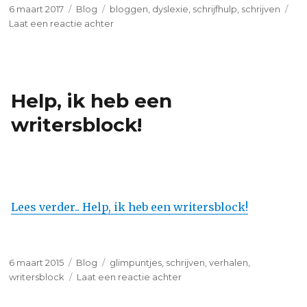
Geplaatst
Categorieën
Tags
6 maart 2017
Blog
bloggen
,
dyslexie
,
schrijfhulp
,
schrijven
op
op
Laat een reactie achter
Heb
je
dyslexie?
Ga
Help, ik heb een
schrijven!
writersblock!
Lees verder.. Help, ik heb een writersblock!
Geplaatst
Categorieën
Tags
6 maart 2015
Blog
glimpuntjes
,
schrijven
,
verhalen
,
op
op
writersblock
Laat een reactie achter
Help,
ik