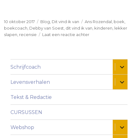
Geplaatst
Categorieën
Tags
10 oktober 2017
Blog
,
Dit vind ik van
Ans Rozendal
,
boek
,
op
boekcoach
,
Debby van Soest
,
dit vind ik van
,
kinderen
,
lekker
op
slapen
,
recensie
Laat een reactie achter
Dit
vind
ik
van:
Alles ui
Schrijfcoach
Lekker
slapen,
doe
Alles ui
Levensverhalen
ik
zo!
Tekst & Redactie
CURSUSSEN
Alles ui
Webshop