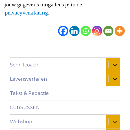
jouw gegevens omga lees je in de
privacyverklaring
.
Alles ui
Schrijfcoach
Alles ui
Levensverhalen
Tekst & Redactie
CURSUSSEN
Alles ui
Webshop