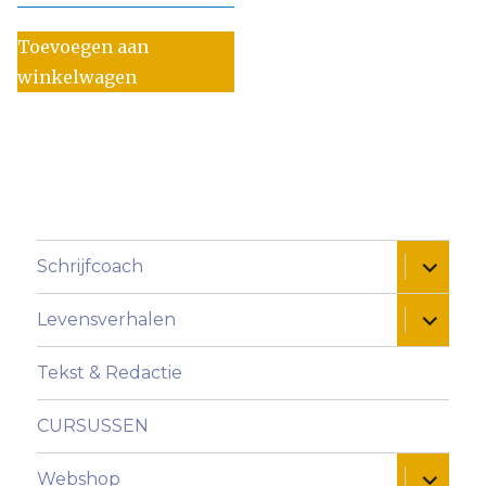
Toevoegen aan
winkelwagen
Alles ui
Schrijfcoach
Alles ui
Levensverhalen
Tekst & Redactie
CURSUSSEN
Alles ui
Webshop